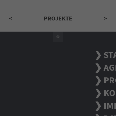
<
PROJEKTE
>
❯ ST
❯ AG
❯ PR
❯ KO
❯ IM